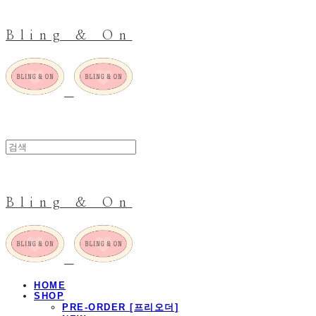
Bling & On
Bling & On
HOME
SHOP
PRE-ORDER [프리오더]