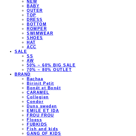
NEW
BABY
OUTER
TOP
DRESS
BOTTOM
ROMPER
SWIMWEAR
SHOES
HAT
ACC
SALE
SS
AW
50% ~ 60% BIG SALE
70% ~ 80% OUTLET
BRAND
Bachaa
Birinit Petit
Bonét et Bonét
CARAMEL
Collegien
Condor
Duns sweden
EMILE ET IDA
FROU FROU
Floess
FUBKIDS
Fish and kids
GANG OF KIDS