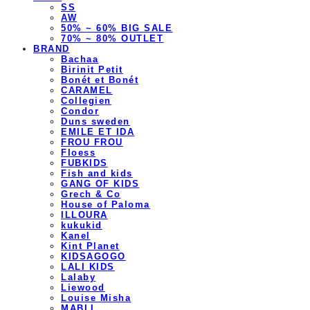
SS
AW
50% ~ 60% BIG SALE
70% ~ 80% OUTLET
BRAND
Bachaa
Birinit Petit
Bonét et Bonét
CARAMEL
Collegien
Condor
Duns sweden
EMILE ET IDA
FROU FROU
Floess
FUBKIDS
Fish and kids
GANG OF KIDS
Grech & Co
House of Paloma
ILLOURA
kukukid
Kanel
Kint Planet
KIDSAGOGO
LALI KIDS
Lalaby
Liewood
Louise Misha
MABLI