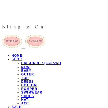
Bling & On
HOME
SHOP
PRE-ORDER [프리오더]
NEW
BABY
OUTER
TOP
DRESS
BOTTOM
ROMPER
SWIMWEAR
SHOES
HAT
ACC
SALE