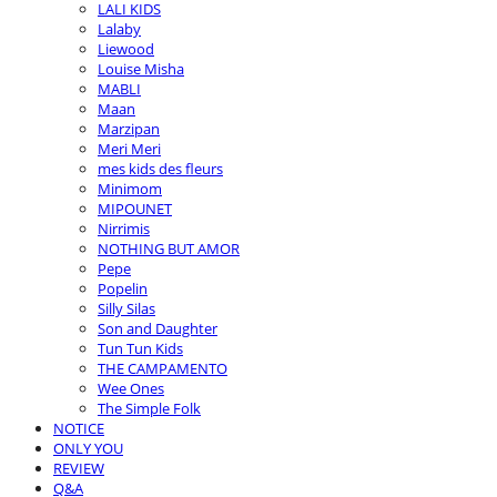
LALI KIDS
Lalaby
Liewood
Louise Misha
MABLI
Maan
Marzipan
Meri Meri
mes kids des fleurs
Minimom
MIPOUNET
Nirrimis
NOTHING BUT AMOR
Pepe
Popelin
Silly Silas
Son and Daughter
Tun Tun Kids
THE CAMPAMENTO
Wee Ones
The Simple Folk
NOTICE
ONLY YOU
REVIEW
Q&A