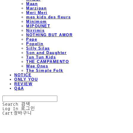
Maan
Marzipan
Meri Meri
mes kids des fleurs
Minimom
MIPOUNET
Nirrimis
NOTHING BUT AMOR
Pepe
Popelin
Silly Silas
Son and Daughter
Tun Tun Kids
THE CAMPAMENTO
Wee Ones
The Simple Folk
NOTICE
ONLY YOU
REVIEW
Q&A
Search
검색
Log In
로그인
Cart
장바구니