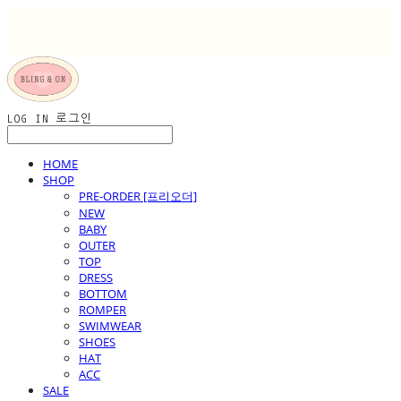
LOG IN
로그인
HOME
SHOP
PRE-ORDER [프리오더]
NEW
BABY
OUTER
TOP
DRESS
BOTTOM
ROMPER
SWIMWEAR
SHOES
HAT
ACC
SALE