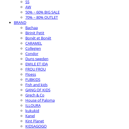
SS
AW
50% ~ 60% BIG SALE
70% ~ 80% OUTLET
BRAND
Bachaa
Birinit Petit
Bonét et Bonét
CARAMEL
Collegien
Condor
Duns sweden
EMILE ET IDA
FROU FROU
Floess
FUBKIDS
Fish and kids
GANG OF KIDS
Grech & Co
House of Paloma
ILLOURA
kukukid
Kanel
Kint Planet
KIDSAGOGO