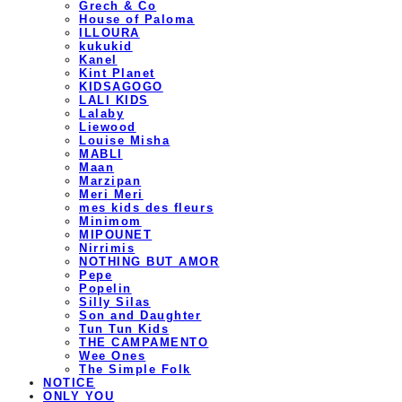
Grech & Co
House of Paloma
ILLOURA
kukukid
Kanel
Kint Planet
KIDSAGOGO
LALI KIDS
Lalaby
Liewood
Louise Misha
MABLI
Maan
Marzipan
Meri Meri
mes kids des fleurs
Minimom
MIPOUNET
Nirrimis
NOTHING BUT AMOR
Pepe
Popelin
Silly Silas
Son and Daughter
Tun Tun Kids
THE CAMPAMENTO
Wee Ones
The Simple Folk
NOTICE
ONLY YOU