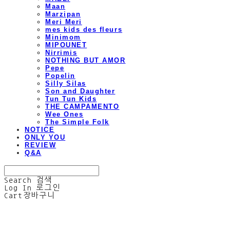
Maan
Marzipan
Meri Meri
mes kids des fleurs
Minimom
MIPOUNET
Nirrimis
NOTHING BUT AMOR
Pepe
Popelin
Silly Silas
Son and Daughter
Tun Tun Kids
THE CAMPAMENTO
Wee Ones
The Simple Folk
NOTICE
ONLY YOU
REVIEW
Q&A
Search
검색
Log In
로그인
Cart
장바구니