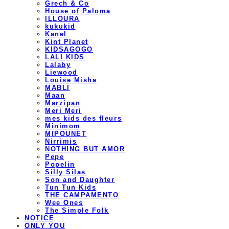
Grech & Co
House of Paloma
ILLOURA
kukukid
Kanel
Kint Planet
KIDSAGOGO
LALI KIDS
Lalaby
Liewood
Louise Misha
MABLI
Maan
Marzipan
Meri Meri
mes kids des fleurs
Minimom
MIPOUNET
Nirrimis
NOTHING BUT AMOR
Pepe
Popelin
Silly Silas
Son and Daughter
Tun Tun Kids
THE CAMPAMENTO
Wee Ones
The Simple Folk
NOTICE
ONLY YOU