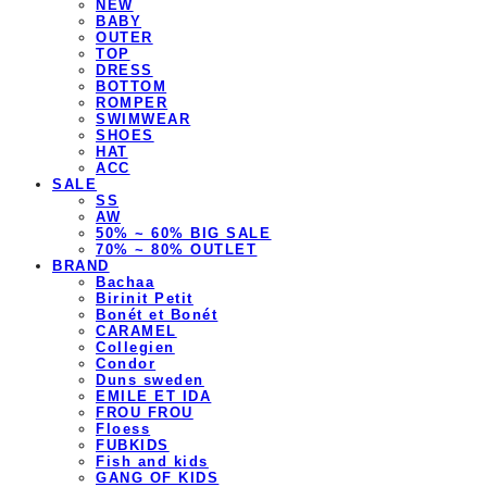
NEW
BABY
OUTER
TOP
DRESS
BOTTOM
ROMPER
SWIMWEAR
SHOES
HAT
ACC
SALE
SS
AW
50% ~ 60% BIG SALE
70% ~ 80% OUTLET
BRAND
Bachaa
Birinit Petit
Bonét et Bonét
CARAMEL
Collegien
Condor
Duns sweden
EMILE ET IDA
FROU FROU
Floess
FUBKIDS
Fish and kids
GANG OF KIDS