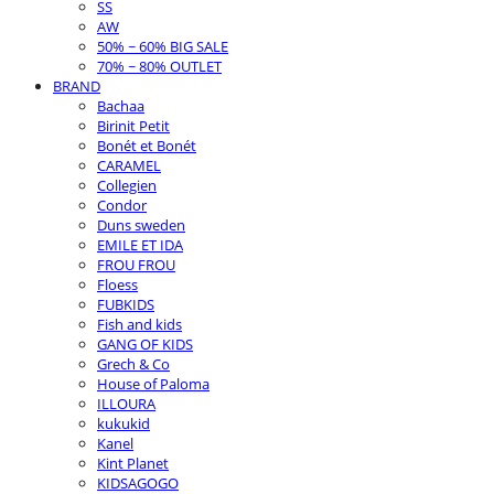
SS
AW
50% ~ 60% BIG SALE
70% ~ 80% OUTLET
BRAND
Bachaa
Birinit Petit
Bonét et Bonét
CARAMEL
Collegien
Condor
Duns sweden
EMILE ET IDA
FROU FROU
Floess
FUBKIDS
Fish and kids
GANG OF KIDS
Grech & Co
House of Paloma
ILLOURA
kukukid
Kanel
Kint Planet
KIDSAGOGO