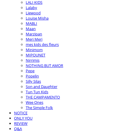
LALI KIDS
Lalaby
Liewood
Louise Misha
MABLI
Maan
Marzipan
Meri Meri
mes kids des fleurs
Minimom
MIPOUNET
Nirrimis
NOTHING BUT AMOR
Pepe
Popelin
Silly Silas
Son and Daughter
Tun Tun Kids
THE CAMPAMENTO
Wee Ones
The Simple Folk
NOTICE
ONLY YOU
REVIEW
Q&A