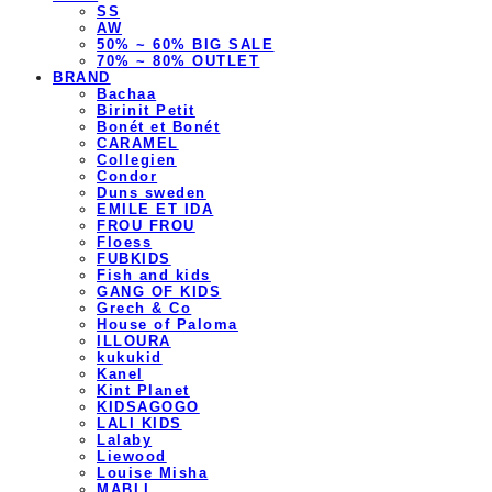
SS
AW
50% ~ 60% BIG SALE
70% ~ 80% OUTLET
BRAND
Bachaa
Birinit Petit
Bonét et Bonét
CARAMEL
Collegien
Condor
Duns sweden
EMILE ET IDA
FROU FROU
Floess
FUBKIDS
Fish and kids
GANG OF KIDS
Grech & Co
House of Paloma
ILLOURA
kukukid
Kanel
Kint Planet
KIDSAGOGO
LALI KIDS
Lalaby
Liewood
Louise Misha
MABLI