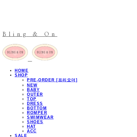
Bling & On
HOME
SHOP
PRE-ORDER [프리오더]
NEW
BABY
OUTER
TOP
DRESS
BOTTOM
ROMPER
SWIMWEAR
SHOES
HAT
ACC
SALE