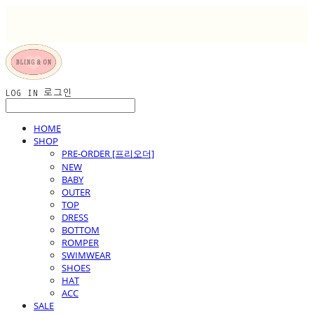
LOG IN
로그인
HOME
SHOP
PRE-ORDER [프리오더]
NEW
BABY
OUTER
TOP
DRESS
BOTTOM
ROMPER
SWIMWEAR
SHOES
HAT
ACC
SALE