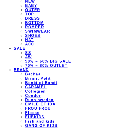
NEW
BABY
OUTER
TOP
DRESS
BOTTOM
ROMPER
SWIMWEAR
SHOES
HAT
ACC
SALE
SS
AW
50% ~ 60% BIG SALE
70% ~ 80% OUTLET
BRAND
Bachaa
Birinit Petit
Bonét et Bonét
CARAMEL
Collegien
Condor
Duns sweden
EMILE ET IDA
FROU FROU
Floess
FUBKIDS
Fish and kids
GANG OF KIDS