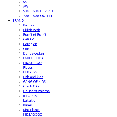
SS
AW
50% ~ 60% BIG SALE
70% ~ 80% OUTLET
BRAND
Bachaa
Birinit Petit
Bonét et Bonét
CARAMEL
Collegien
Condor
Duns sweden
EMILE ET IDA
FROU FROU
Floess
FUBKIDS
Fish and kids
GANG OF KIDS
Grech & Co
House of Paloma
ILLOURA
kukukid
Kanel
Kint Planet
KIDSAGOGO