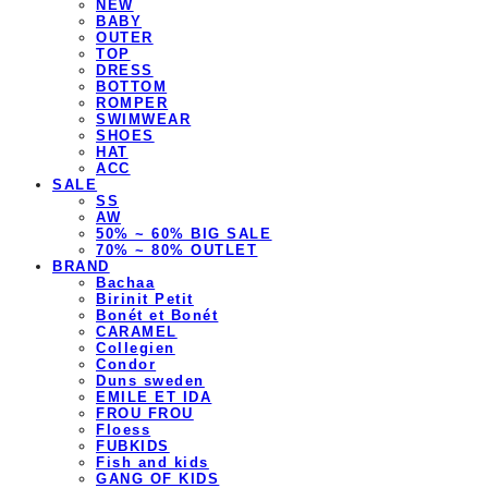
NEW
BABY
OUTER
TOP
DRESS
BOTTOM
ROMPER
SWIMWEAR
SHOES
HAT
ACC
SALE
SS
AW
50% ~ 60% BIG SALE
70% ~ 80% OUTLET
BRAND
Bachaa
Birinit Petit
Bonét et Bonét
CARAMEL
Collegien
Condor
Duns sweden
EMILE ET IDA
FROU FROU
Floess
FUBKIDS
Fish and kids
GANG OF KIDS