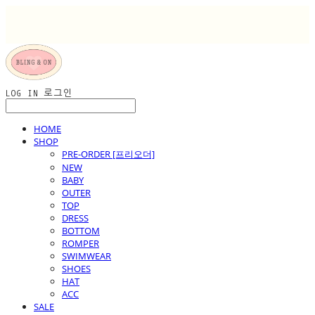
LOG IN
로그인
HOME
SHOP
PRE-ORDER [프리오더]
NEW
BABY
OUTER
TOP
DRESS
BOTTOM
ROMPER
SWIMWEAR
SHOES
HAT
ACC
SALE