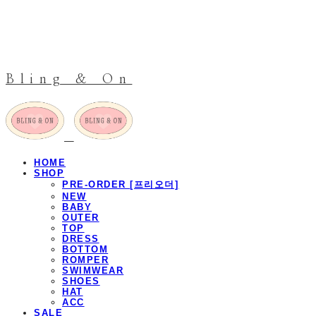
Bling & On
HOME
SHOP
PRE-ORDER [프리오더]
NEW
BABY
OUTER
TOP
DRESS
BOTTOM
ROMPER
SWIMWEAR
SHOES
HAT
ACC
SALE