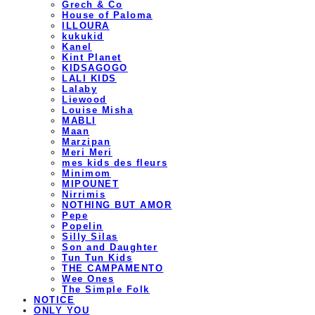
Grech & Co
House of Paloma
ILLOURA
kukukid
Kanel
Kint Planet
KIDSAGOGO
LALI KIDS
Lalaby
Liewood
Louise Misha
MABLI
Maan
Marzipan
Meri Meri
mes kids des fleurs
Minimom
MIPOUNET
Nirrimis
NOTHING BUT AMOR
Pepe
Popelin
Silly Silas
Son and Daughter
Tun Tun Kids
THE CAMPAMENTO
Wee Ones
The Simple Folk
NOTICE
ONLY YOU