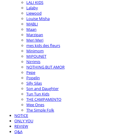
LALI KIDS
Lalaby
Liewood
Louise Misha
MABLI
Maan
Marzipan
Meri Meri
mes kids des fleurs
Minimom
MIPOUNET
Nirrimis
NOTHING BUT AMOR
Pepe
Popelin
Silly Silas
Son and Daughter
Tun Tun Kids
THE CAMPAMENTO
Wee Ones
The Simple Folk
NOTICE
ONLY YOU
REVIEW
Q&A