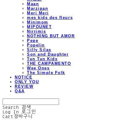
Maan
Marzipan
Meri Meri
mes kids des fleurs
Minimom
MIPOUNET
Nirrimis
NOTHING BUT AMOR
Pepe
Popelin
Silly Silas
Son and Daughter
Tun Tun Kids
THE CAMPAMENTO
Wee Ones
The Simple Folk
NOTICE
ONLY YOU
REVIEW
Q&A
Search
검색
Log In
로그인
Cart
장바구니