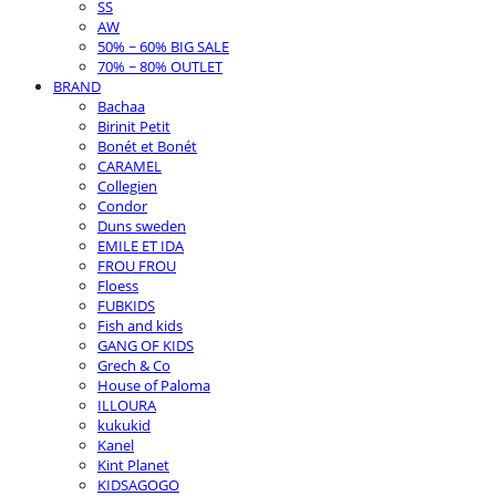
SS
AW
50% ~ 60% BIG SALE
70% ~ 80% OUTLET
BRAND
Bachaa
Birinit Petit
Bonét et Bonét
CARAMEL
Collegien
Condor
Duns sweden
EMILE ET IDA
FROU FROU
Floess
FUBKIDS
Fish and kids
GANG OF KIDS
Grech & Co
House of Paloma
ILLOURA
kukukid
Kanel
Kint Planet
KIDSAGOGO