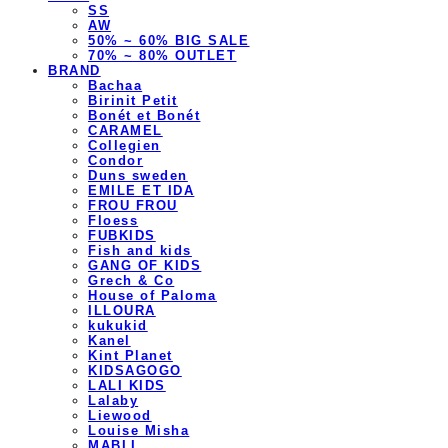
SS
AW
50% ~ 60% BIG SALE
70% ~ 80% OUTLET
BRAND
Bachaa
Birinit Petit
Bonét et Bonét
CARAMEL
Collegien
Condor
Duns sweden
EMILE ET IDA
FROU FROU
Floess
FUBKIDS
Fish and kids
GANG OF KIDS
Grech & Co
House of Paloma
ILLOURA
kukukid
Kanel
Kint Planet
KIDSAGOGO
LALI KIDS
Lalaby
Liewood
Louise Misha
MABLI