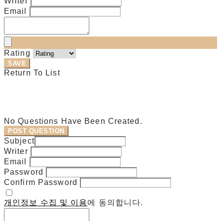
Writer
Email
Rating
SAVE
Return To List
No Questions Have Been Created.
POST QUESTION
Subject
Writer
Email
Password
Confirm Password
개인정보 수집 및 이용
에 동의합니다.