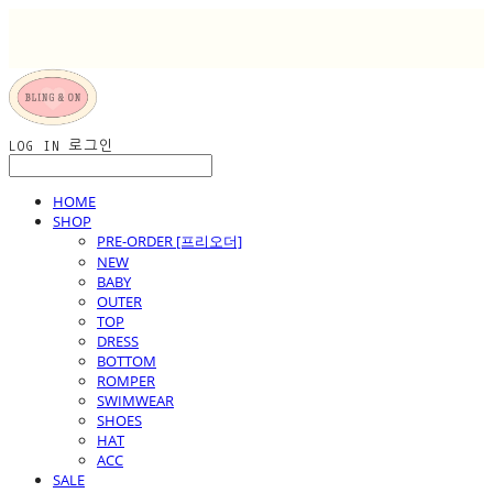
LOG IN
로그인
HOME
SHOP
PRE-ORDER [프리오더]
NEW
BABY
OUTER
TOP
DRESS
BOTTOM
ROMPER
SWIMWEAR
SHOES
HAT
ACC
SALE