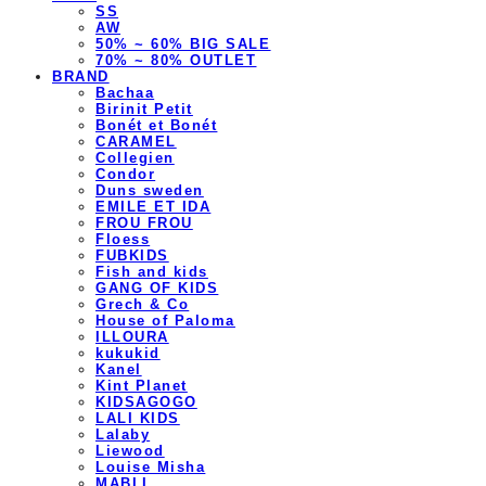
SS
AW
50% ~ 60% BIG SALE
70% ~ 80% OUTLET
BRAND
Bachaa
Birinit Petit
Bonét et Bonét
CARAMEL
Collegien
Condor
Duns sweden
EMILE ET IDA
FROU FROU
Floess
FUBKIDS
Fish and kids
GANG OF KIDS
Grech & Co
House of Paloma
ILLOURA
kukukid
Kanel
Kint Planet
KIDSAGOGO
LALI KIDS
Lalaby
Liewood
Louise Misha
MABLI