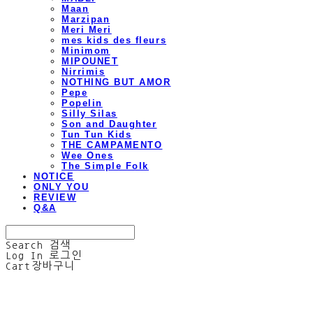
Maan
Marzipan
Meri Meri
mes kids des fleurs
Minimom
MIPOUNET
Nirrimis
NOTHING BUT AMOR
Pepe
Popelin
Silly Silas
Son and Daughter
Tun Tun Kids
THE CAMPAMENTO
Wee Ones
The Simple Folk
NOTICE
ONLY YOU
REVIEW
Q&A
Search
검색
Log In
로그인
Cart
장바구니