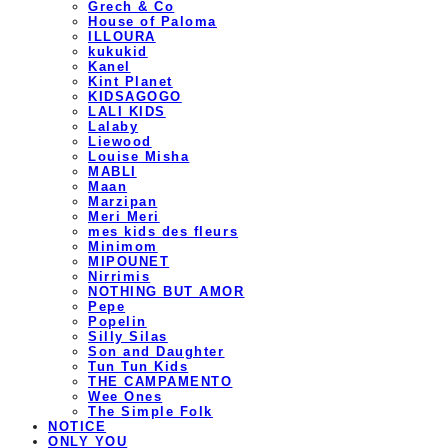
Grech & Co
House of Paloma
ILLOURA
kukukid
Kanel
Kint Planet
KIDSAGOGO
LALI KIDS
Lalaby
Liewood
Louise Misha
MABLI
Maan
Marzipan
Meri Meri
mes kids des fleurs
Minimom
MIPOUNET
Nirrimis
NOTHING BUT AMOR
Pepe
Popelin
Silly Silas
Son and Daughter
Tun Tun Kids
THE CAMPAMENTO
Wee Ones
The Simple Folk
NOTICE
ONLY YOU