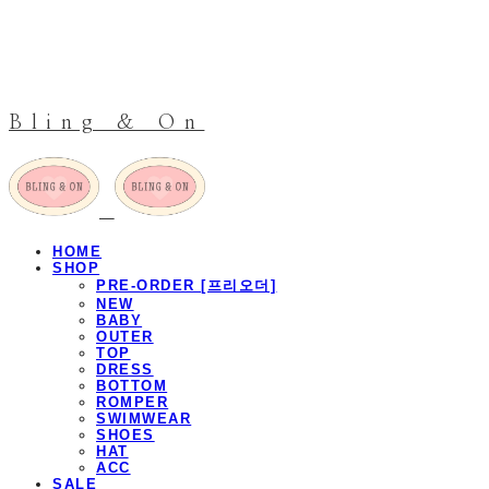
Bling & On
HOME
SHOP
PRE-ORDER [프리오더]
NEW
BABY
OUTER
TOP
DRESS
BOTTOM
ROMPER
SWIMWEAR
SHOES
HAT
ACC
SALE