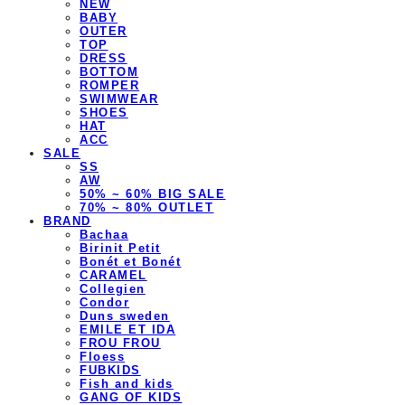
NEW
BABY
OUTER
TOP
DRESS
BOTTOM
ROMPER
SWIMWEAR
SHOES
HAT
ACC
SALE
SS
AW
50% ~ 60% BIG SALE
70% ~ 80% OUTLET
BRAND
Bachaa
Birinit Petit
Bonét et Bonét
CARAMEL
Collegien
Condor
Duns sweden
EMILE ET IDA
FROU FROU
Floess
FUBKIDS
Fish and kids
GANG OF KIDS