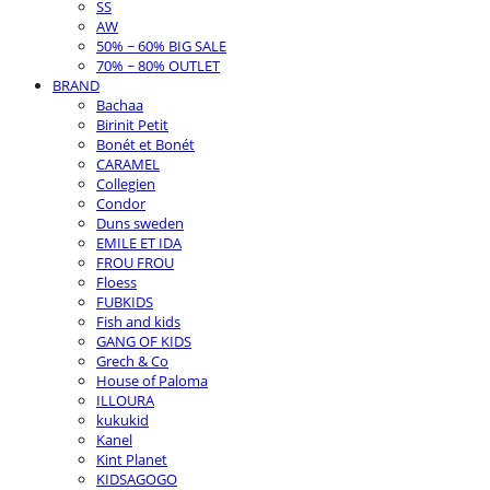
SS
AW
50% ~ 60% BIG SALE
70% ~ 80% OUTLET
BRAND
Bachaa
Birinit Petit
Bonét et Bonét
CARAMEL
Collegien
Condor
Duns sweden
EMILE ET IDA
FROU FROU
Floess
FUBKIDS
Fish and kids
GANG OF KIDS
Grech & Co
House of Paloma
ILLOURA
kukukid
Kanel
Kint Planet
KIDSAGOGO