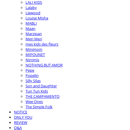
LALI KIDS
Lalaby
Liewood
Louise Misha
MABLI
Maan
Marzipan
Meri Meri
mes kids des fleurs
Minimom
MIPOUNET
Nirrimis
NOTHING BUT AMOR
Pepe
Popelin
Silly Silas
Son and Daughter
Tun Tun Kids
THE CAMPAMENTO
Wee Ones
The Simple Folk
NOTICE
ONLY YOU
REVIEW
Q&A