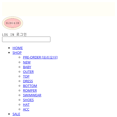
LOG IN
로그인
HOME
SHOP
PRE-ORDER [프리오더]
NEW
BABY
OUTER
TOP
DRESS
BOTTOM
ROMPER
SWIMWEAR
SHOES
HAT
ACC
SALE