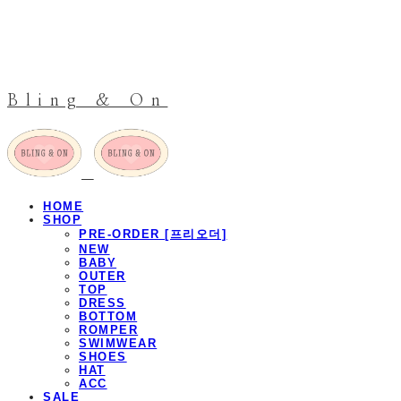
Bling & On
HOME
SHOP
PRE-ORDER [프리오더]
NEW
BABY
OUTER
TOP
DRESS
BOTTOM
ROMPER
SWIMWEAR
SHOES
HAT
ACC
SALE