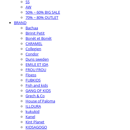
SS
AW
50% ~ 60% BIG SALE
70% ~ 80% OUTLET
BRAND
Bachaa
Birinit Petit
Bonét et Bonét
CARAMEL
Collegien
Condor
Duns sweden
EMILE ET IDA
FROU FROU
Floess
FUBKIDS
Fish and kids
GANG OF KIDS
Grech & Co
House of Paloma
ILLOURA
kukukid
Kanel
Kint Planet
KIDSAGOGO