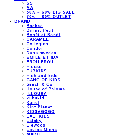
SS
AW
50% ~ 60% BIG SALE
70% ~ 80% OUTLET
BRAND
Bachaa
Birinit Petit
Bonét et Bonét
CARAMEL
Collegien
Condor
Duns sweden
EMILE ET IDA
FROU FROU
Floess
FUBKIDS
Fish and kids
GANG OF KIDS
Grech & Co
House of Paloma
ILLOURA
kukukid
Kanel
Kint Planet
KIDSAGOGO
LALI KIDS
Lalaby
Liewood
Louise Misha
MABLI