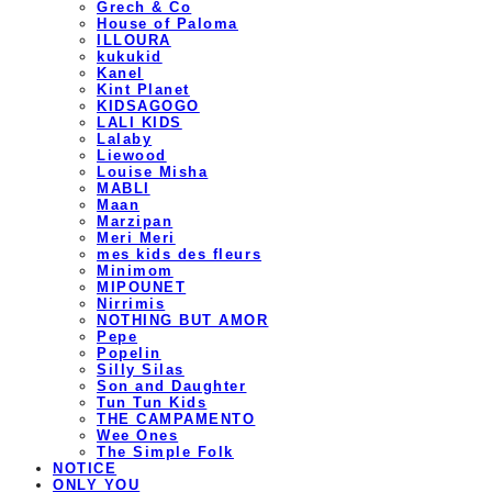
Grech & Co
House of Paloma
ILLOURA
kukukid
Kanel
Kint Planet
KIDSAGOGO
LALI KIDS
Lalaby
Liewood
Louise Misha
MABLI
Maan
Marzipan
Meri Meri
mes kids des fleurs
Minimom
MIPOUNET
Nirrimis
NOTHING BUT AMOR
Pepe
Popelin
Silly Silas
Son and Daughter
Tun Tun Kids
THE CAMPAMENTO
Wee Ones
The Simple Folk
NOTICE
ONLY YOU