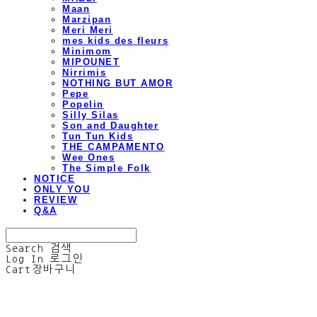
Maan
Marzipan
Meri Meri
mes kids des fleurs
Minimom
MIPOUNET
Nirrimis
NOTHING BUT AMOR
Pepe
Popelin
Silly Silas
Son and Daughter
Tun Tun Kids
THE CAMPAMENTO
Wee Ones
The Simple Folk
NOTICE
ONLY YOU
REVIEW
Q&A
Search
검색
Log In
로그인
Cart
장바구니