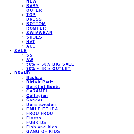
NEW
BABY
OUTER
TOP
DRESS
BOTTOM
ROMPER
SWIMWEAR
SHOES
HAT
ACC
SALE
SS
AW
50% ~ 60% BIG SALE
70% ~ 80% OUTLET
BRAND
Bachaa
Birinit Petit
Bonét et Bonét
CARAMEL
Collegien
Condor
Duns sweden
EMILE ET IDA
FROU FROU
Floess
FUBKIDS
Fish and kids
GANG OF KIDS