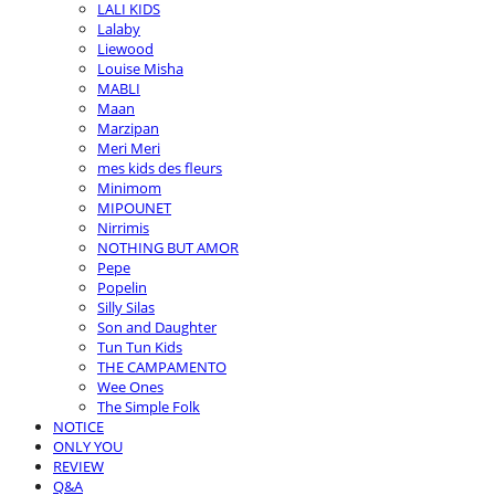
LALI KIDS
Lalaby
Liewood
Louise Misha
MABLI
Maan
Marzipan
Meri Meri
mes kids des fleurs
Minimom
MIPOUNET
Nirrimis
NOTHING BUT AMOR
Pepe
Popelin
Silly Silas
Son and Daughter
Tun Tun Kids
THE CAMPAMENTO
Wee Ones
The Simple Folk
NOTICE
ONLY YOU
REVIEW
Q&A