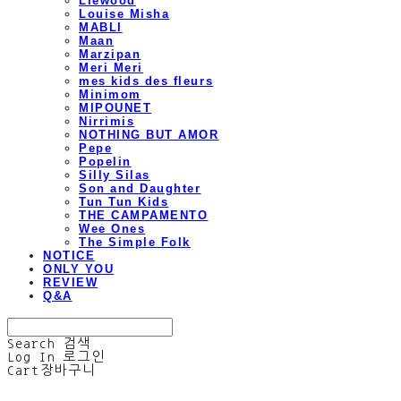
Liewood
Louise Misha
MABLI
Maan
Marzipan
Meri Meri
mes kids des fleurs
Minimom
MIPOUNET
Nirrimis
NOTHING BUT AMOR
Pepe
Popelin
Silly Silas
Son and Daughter
Tun Tun Kids
THE CAMPAMENTO
Wee Ones
The Simple Folk
NOTICE
ONLY YOU
REVIEW
Q&A
Search
검색
Log In
로그인
Cart
장바구니