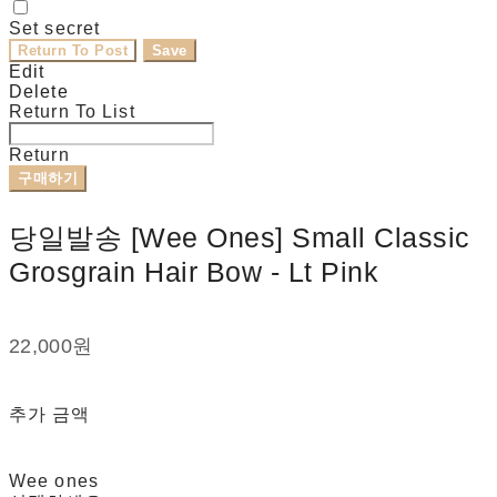
Set secret
Return To Post
Save
Edit
Delete
Return To List
Return
구매하기
당일발송 [Wee Ones] Small Classic
Grosgrain Hair Bow - Lt Pink
22,000원
추가 금액
Wee ones