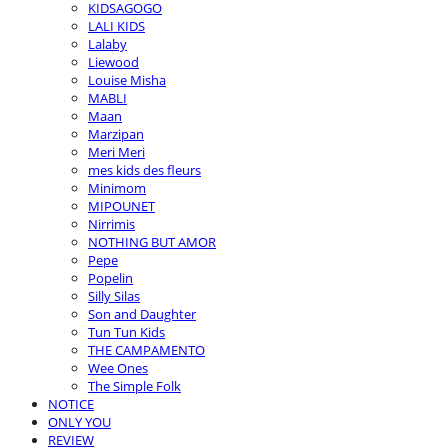
KIDSAGOGO
LALI KIDS
Lalaby
Liewood
Louise Misha
MABLI
Maan
Marzipan
Meri Meri
mes kids des fleurs
Minimom
MIPOUNET
Nirrimis
NOTHING BUT AMOR
Pepe
Popelin
Silly Silas
Son and Daughter
Tun Tun Kids
THE CAMPAMENTO
Wee Ones
The Simple Folk
NOTICE
ONLY YOU
REVIEW