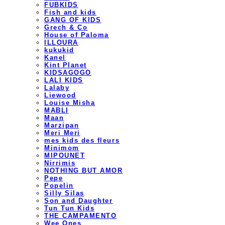
FUBKIDS
Fish and kids
GANG OF KIDS
Grech & Co
House of Paloma
ILLOURA
kukukid
Kanel
Kint Planet
KIDSAGOGO
LALI KIDS
Lalaby
Liewood
Louise Misha
MABLI
Maan
Marzipan
Meri Meri
mes kids des fleurs
Minimom
MIPOUNET
Nirrimis
NOTHING BUT AMOR
Pepe
Popelin
Silly Silas
Son and Daughter
Tun Tun Kids
THE CAMPAMENTO
Wee Ones