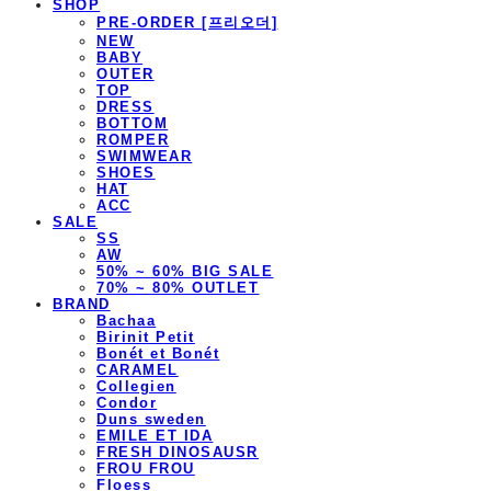
SHOP
PRE-ORDER [프리오더]
NEW
BABY
OUTER
TOP
DRESS
BOTTOM
ROMPER
SWIMWEAR
SHOES
HAT
ACC
SALE
SS
AW
50% ~ 60% BIG SALE
70% ~ 80% OUTLET
BRAND
Bachaa
Birinit Petit
Bonét et Bonét
CARAMEL
Collegien
Condor
Duns sweden
EMILE ET IDA
FRESH DINOSAUSR
FROU FROU
Floess