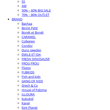
SS
AW
50% ~ 60% BIG SALE
70% ~ 80% OUTLET
BRAND
Bachaa
Birinit Petit
Bonét et Bonét
CARAMEL
Collegien
Condor
Duns sweden
EMILE ET IDA
FRESH DINOSAUSR
FROU FROU
Floess
FUBKIDS
Fish and kids
GANG OF KIDS
Grech & Co
House of Paloma
ILLOURA
kukukid
Kanel
Kint Planet