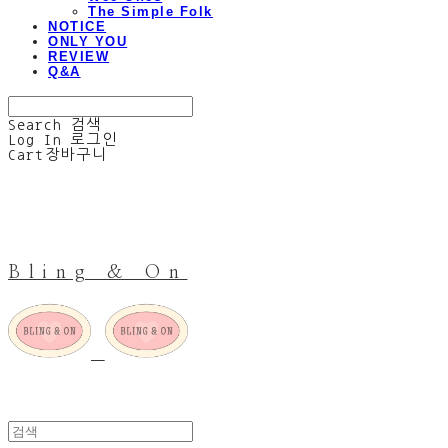
The Simple Folk
NOTICE
ONLY YOU
REVIEW
Q&A
Search
검색
Log In
로그인
Cart
장바구니
Bling & On