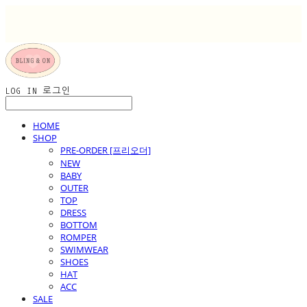
LOG IN
로그인
HOME
SHOP
PRE-ORDER [프리오더]
NEW
BABY
OUTER
TOP
DRESS
BOTTOM
ROMPER
SWIMWEAR
SHOES
HAT
ACC
SALE