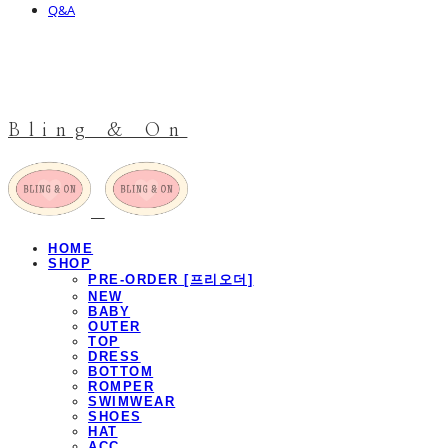
Q&A
Bling & On
HOME
SHOP
PRE-ORDER [프리오더]
NEW
BABY
OUTER
TOP
DRESS
BOTTOM
ROMPER
SWIMWEAR
SHOES
HAT
ACC