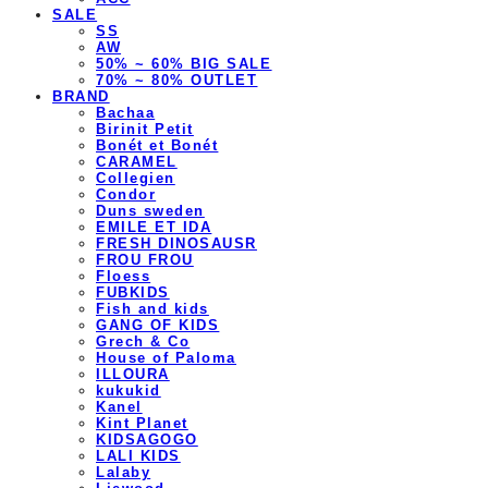
SALE
SS
AW
50% ~ 60% BIG SALE
70% ~ 80% OUTLET
BRAND
Bachaa
Birinit Petit
Bonét et Bonét
CARAMEL
Collegien
Condor
Duns sweden
EMILE ET IDA
FRESH DINOSAUSR
FROU FROU
Floess
FUBKIDS
Fish and kids
GANG OF KIDS
Grech & Co
House of Paloma
ILLOURA
kukukid
Kanel
Kint Planet
KIDSAGOGO
LALI KIDS
Lalaby