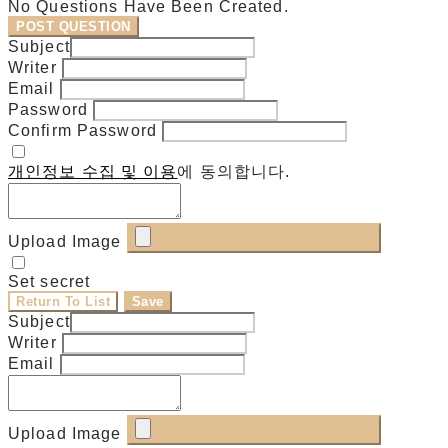
No Questions Have Been Created.
POST QUESTION
Subject
Writer
Email
Password
Confirm Password
개인정보 수집 및 이용
에 동의합니다.
Upload Image
Set secret
Return To List
Save
Subject
Writer
Email
Upload Image