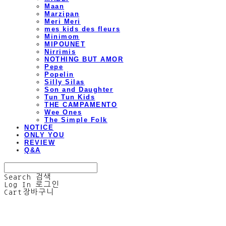
Maan
Marzipan
Meri Meri
mes kids des fleurs
Minimom
MIPOUNET
Nirrimis
NOTHING BUT AMOR
Pepe
Popelin
Silly Silas
Son and Daughter
Tun Tun Kids
THE CAMPAMENTO
Wee Ones
The Simple Folk
NOTICE
ONLY YOU
REVIEW
Q&A
Search
검색
Log In
로그인
Cart
장바구니