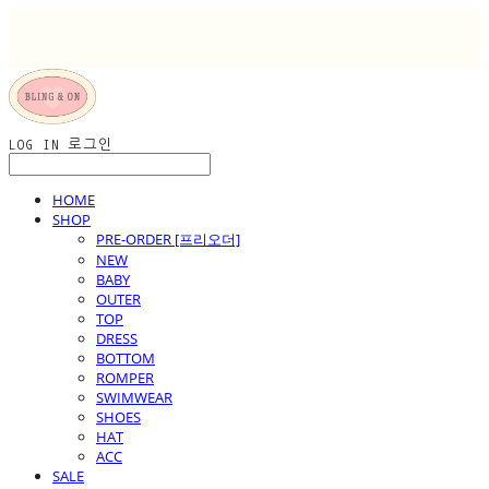
LOG IN
로그인
HOME
SHOP
PRE-ORDER [프리오더]
NEW
BABY
OUTER
TOP
DRESS
BOTTOM
ROMPER
SWIMWEAR
SHOES
HAT
ACC
SALE