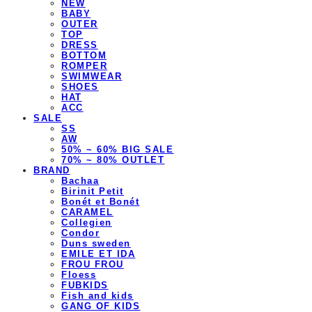
NEW
BABY
OUTER
TOP
DRESS
BOTTOM
ROMPER
SWIMWEAR
SHOES
HAT
ACC
SALE
SS
AW
50% ~ 60% BIG SALE
70% ~ 80% OUTLET
BRAND
Bachaa
Birinit Petit
Bonét et Bonét
CARAMEL
Collegien
Condor
Duns sweden
EMILE ET IDA
FROU FROU
Floess
FUBKIDS
Fish and kids
GANG OF KIDS