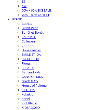
SS
AW
50% ~ 60% BIG SALE
70% ~ 80% OUTLET
BRAND
Bachaa
Birinit Petit
Bonét et Bonét
CARAMEL
Collegien
Condor
Duns sweden
EMILE ET IDA
FROU FROU
Floess
FUBKIDS
Fish and kids
GANG OF KIDS
Grech & Co
House of Paloma
ILLOURA
kukukid
Kanel
Kint Planet
KIDSAGOGO