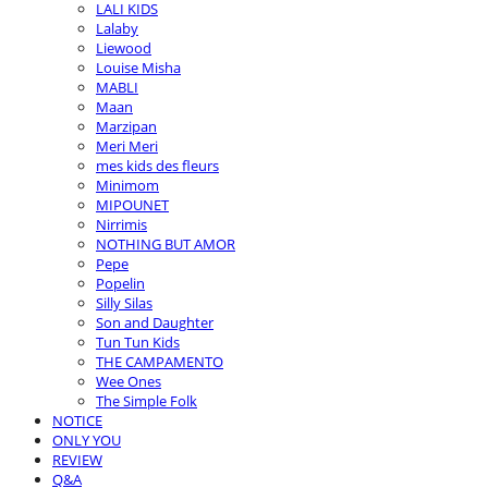
LALI KIDS
Lalaby
Liewood
Louise Misha
MABLI
Maan
Marzipan
Meri Meri
mes kids des fleurs
Minimom
MIPOUNET
Nirrimis
NOTHING BUT AMOR
Pepe
Popelin
Silly Silas
Son and Daughter
Tun Tun Kids
THE CAMPAMENTO
Wee Ones
The Simple Folk
NOTICE
ONLY YOU
REVIEW
Q&A