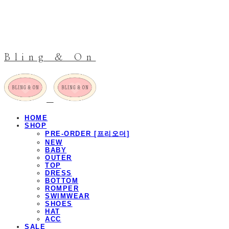
Bling & On
HOME
SHOP
PRE-ORDER [프리오더]
NEW
BABY
OUTER
TOP
DRESS
BOTTOM
ROMPER
SWIMWEAR
SHOES
HAT
ACC
SALE