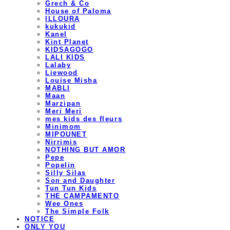
Grech & Co
House of Paloma
ILLOURA
kukukid
Kanel
Kint Planet
KIDSAGOGO
LALI KIDS
Lalaby
Liewood
Louise Misha
MABLI
Maan
Marzipan
Meri Meri
mes kids des fleurs
Minimom
MIPOUNET
Nirrimis
NOTHING BUT AMOR
Pepe
Popelin
Silly Silas
Son and Daughter
Tun Tun Kids
THE CAMPAMENTO
Wee Ones
The Simple Folk
NOTICE
ONLY YOU