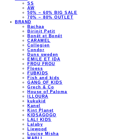
SS
AW
50% ~ 60% BIG SALE
70% ~ 80% OUTLET
BRAND
Bachaa
Birinit Petit
Bonét et Bonét
CARAMEL
Collegien
Condor
Duns sweden
EMILE ET IDA
FROU FROU
Floess
FUBKIDS
Fish and kids
GANG OF KIDS
Grech & Co
House of Paloma
ILLOURA
kukukid
Kanel
Kint Planet
KIDSAGOGO
LALI KIDS
Lalaby
Liewood
Louise Misha
MABLI