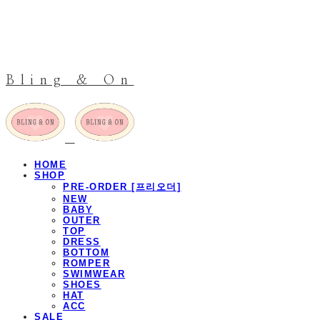
Bling & On
HOME
SHOP
PRE-ORDER [프리오더]
NEW
BABY
OUTER
TOP
DRESS
BOTTOM
ROMPER
SWIMWEAR
SHOES
HAT
ACC
SALE