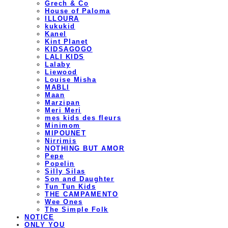
Grech & Co
House of Paloma
ILLOURA
kukukid
Kanel
Kint Planet
KIDSAGOGO
LALI KIDS
Lalaby
Liewood
Louise Misha
MABLI
Maan
Marzipan
Meri Meri
mes kids des fleurs
Minimom
MIPOUNET
Nirrimis
NOTHING BUT AMOR
Pepe
Popelin
Silly Silas
Son and Daughter
Tun Tun Kids
THE CAMPAMENTO
Wee Ones
The Simple Folk
NOTICE
ONLY YOU