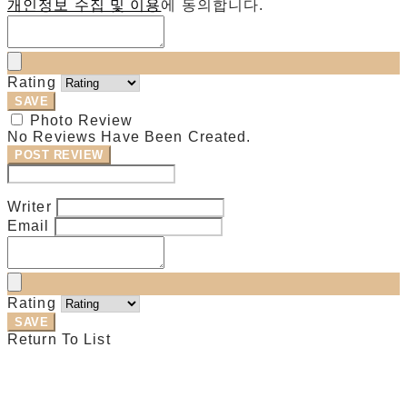
개인정보 수집 및 이용
에 동의합니다.
Rating
SAVE
Photo Review
No Reviews Have Been Created.
POST REVIEW
Modify Review
Writer
Email
Rating
SAVE
Return To List