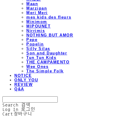
Maan
Marzipan
Meri Meri
mes kids des fleurs
Minimom
MIPOUNET
Nirrimis
NOTHING BUT AMOR
Pepe
Popelin
Silly Silas
Son and Daughter
Tun Tun Kids
THE CAMPAMENTO
Wee Ones
The Simple Folk
NOTICE
ONLY YOU
REVIEW
Q&A
Search
검색
Log In
로그인
Cart
장바구니