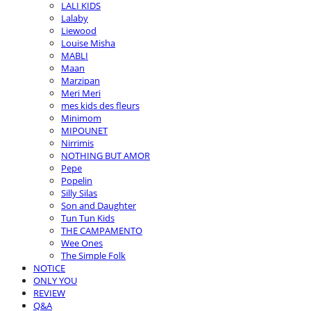
LALI KIDS
Lalaby
Liewood
Louise Misha
MABLI
Maan
Marzipan
Meri Meri
mes kids des fleurs
Minimom
MIPOUNET
Nirrimis
NOTHING BUT AMOR
Pepe
Popelin
Silly Silas
Son and Daughter
Tun Tun Kids
THE CAMPAMENTO
Wee Ones
The Simple Folk
NOTICE
ONLY YOU
REVIEW
Q&A