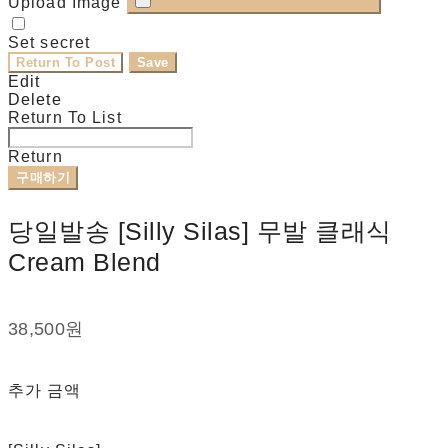
Upload Image
Set secret
Return To Post
Save
Edit
Delete
Return To List
Return
구매하기
당일발송 [Silly Silas] 무발 클래식
Cream Blend
38,500원
추가 금액