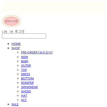
LOG IN
로그인
HOME
SHOP
PRE-ORDER [프리오더]
NEW
BABY
OUTER
TOP
DRESS
BOTTOM
ROMPER
SWIMWEAR
SHOES
HAT
ACC
SALE