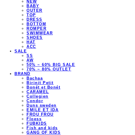
NEW
BABY
OUTER
TOP
DRESS
BOTTOM
ROMPER
SWIMWEAR
SHOES
HAT
ACC
SALE
SS
AW
50% ~ 60% BIG SALE
70% ~ 80% OUTLET
BRAND
Bachaa
Birinit Petit
Bonét et Bonét
CARAMEL
Collegien
Condor
Duns sweden
EMILE ET IDA
FROU FROU
Floess
FUBKIDS
Fish and kids
GANG OF KIDS