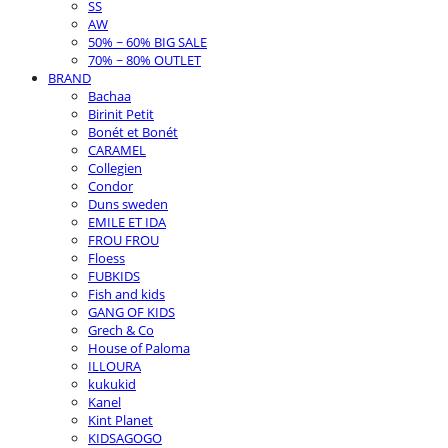
SS
AW
50% ~ 60% BIG SALE
70% ~ 80% OUTLET
BRAND
Bachaa
Birinit Petit
Bonét et Bonét
CARAMEL
Collegien
Condor
Duns sweden
EMILE ET IDA
FROU FROU
Floess
FUBKIDS
Fish and kids
GANG OF KIDS
Grech & Co
House of Paloma
ILLOURA
kukukid
Kanel
Kint Planet
KIDSAGOGO