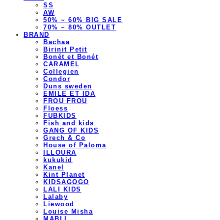
SS
AW
50% ~ 60% BIG SALE
70% ~ 80% OUTLET
BRAND
Bachaa
Birinit Petit
Bonét et Bonét
CARAMEL
Collegien
Condor
Duns sweden
EMILE ET IDA
FROU FROU
Floess
FUBKIDS
Fish and kids
GANG OF KIDS
Grech & Co
House of Paloma
ILLOURA
kukukid
Kanel
Kint Planet
KIDSAGOGO
LALI KIDS
Lalaby
Liewood
Louise Misha
MABLI