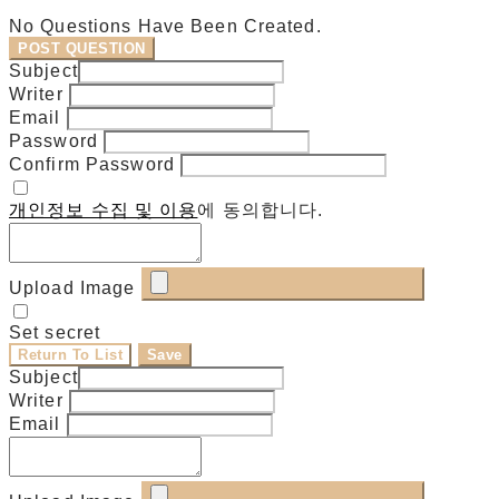
No Questions Have Been Created.
POST QUESTION
Subject
Writer
Email
Password
Confirm Password
개인정보 수집 및 이용
에 동의합니다.
Upload Image
Set secret
Return To List
Save
Subject
Writer
Email