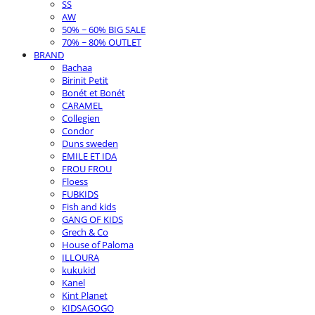
SS
AW
50% ~ 60% BIG SALE
70% ~ 80% OUTLET
BRAND
Bachaa
Birinit Petit
Bonét et Bonét
CARAMEL
Collegien
Condor
Duns sweden
EMILE ET IDA
FROU FROU
Floess
FUBKIDS
Fish and kids
GANG OF KIDS
Grech & Co
House of Paloma
ILLOURA
kukukid
Kanel
Kint Planet
KIDSAGOGO