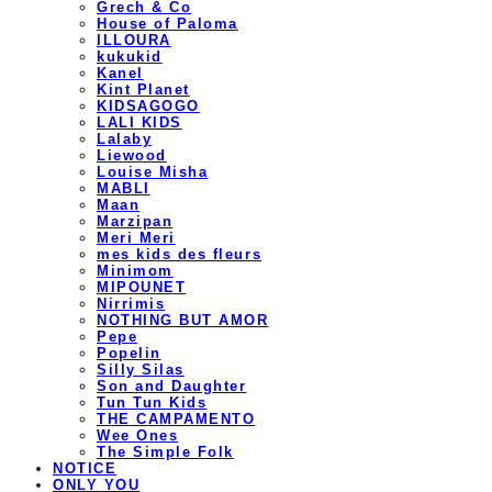
Grech & Co
House of Paloma
ILLOURA
kukukid
Kanel
Kint Planet
KIDSAGOGO
LALI KIDS
Lalaby
Liewood
Louise Misha
MABLI
Maan
Marzipan
Meri Meri
mes kids des fleurs
Minimom
MIPOUNET
Nirrimis
NOTHING BUT AMOR
Pepe
Popelin
Silly Silas
Son and Daughter
Tun Tun Kids
THE CAMPAMENTO
Wee Ones
The Simple Folk
NOTICE
ONLY YOU