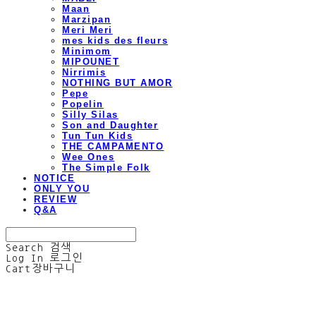
Maan
Marzipan
Meri Meri
mes kids des fleurs
Minimom
MIPOUNET
Nirrimis
NOTHING BUT AMOR
Pepe
Popelin
Silly Silas
Son and Daughter
Tun Tun Kids
THE CAMPAMENTO
Wee Ones
The Simple Folk
NOTICE
ONLY YOU
REVIEW
Q&A
Search
검색
Log In
로그인
Cart
장바구니