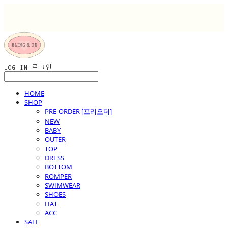
LOG IN
로그인
HOME
SHOP
PRE-ORDER [프리오더]
NEW
BABY
OUTER
TOP
DRESS
BOTTOM
ROMPER
SWIMWEAR
SHOES
HAT
ACC
SALE