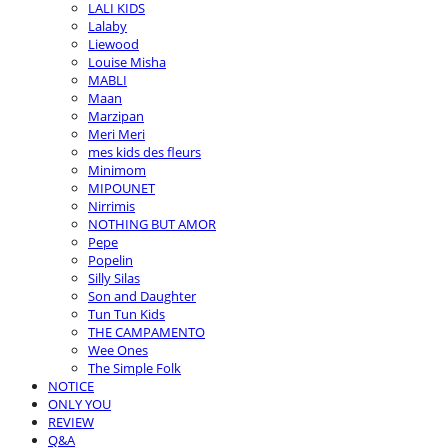
LALI KIDS
Lalaby
Liewood
Louise Misha
MABLI
Maan
Marzipan
Meri Meri
mes kids des fleurs
Minimom
MIPOUNET
Nirrimis
NOTHING BUT AMOR
Pepe
Popelin
Silly Silas
Son and Daughter
Tun Tun Kids
THE CAMPAMENTO
Wee Ones
The Simple Folk
NOTICE
ONLY YOU
REVIEW
Q&A