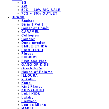
SS
AW
50% ~ 60% BIG SALE
70% ~ 80% OUTLET
BRAND
Bachaa
Birinit Petit
Bonét et Bonét
CARAMEL
Collegien
Condor
Duns sweden
EMILE ET IDA
FROU FROU
Floess
FUBKIDS
Fish and kids
GANG OF KIDS
Grech & Co
House of Paloma
ILLOURA
kukukid
Kanel
Kint Planet
KIDSAGOGO
LALI KIDS
Lalaby
Liewood
Louise Misha
MABLI