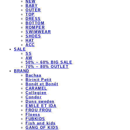
NEW
BABY
OUTER
TOP
DRESS
BOTTOM
ROMPER
SWIMWEAR
SHOES
HAT
ACC
SALE
SS
AW
50% ~ 60% BIG SALE
70% ~ 80% OUTLET
BRAND
Bachaa
Birinit Petit
Bonét et Bonét
CARAMEL
Collegien
Condor
Duns sweden
EMILE ET IDA
FROU FROU
Floess
FUBKIDS
Fish and kids
GANG OF KIDS