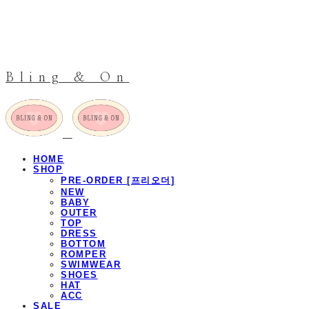
Bling & On
HOME
SHOP
PRE-ORDER [프리오더]
NEW
BABY
OUTER
TOP
DRESS
BOTTOM
ROMPER
SWIMWEAR
SHOES
HAT
ACC
SALE