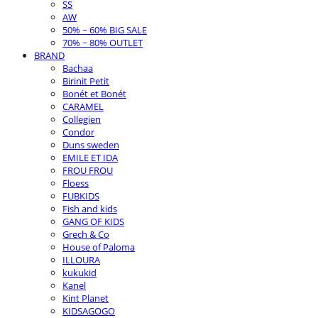
SS
AW
50% ~ 60% BIG SALE
70% ~ 80% OUTLET
BRAND
Bachaa
Birinit Petit
Bonét et Bonét
CARAMEL
Collegien
Condor
Duns sweden
EMILE ET IDA
FROU FROU
Floess
FUBKIDS
Fish and kids
GANG OF KIDS
Grech & Co
House of Paloma
ILLOURA
kukukid
Kanel
Kint Planet
KIDSAGOGO