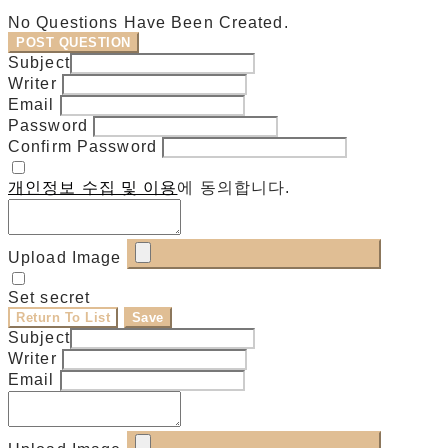
No Questions Have Been Created.
POST QUESTION
Subject
Writer
Email
Password
Confirm Password
개인정보 수집 및 이용
에 동의합니다.
Upload Image
Set secret
Return To List
Save
Subject
Writer
Email