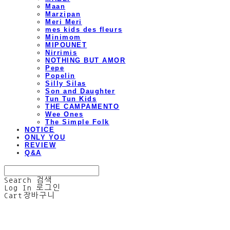
Maan
Marzipan
Meri Meri
mes kids des fleurs
Minimom
MIPOUNET
Nirrimis
NOTHING BUT AMOR
Pepe
Popelin
Silly Silas
Son and Daughter
Tun Tun Kids
THE CAMPAMENTO
Wee Ones
The Simple Folk
NOTICE
ONLY YOU
REVIEW
Q&A
Search
검색
Log In
로그인
Cart
장바구니