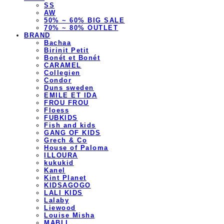
SS
AW
50% ~ 60% BIG SALE
70% ~ 80% OUTLET
BRAND
Bachaa
Birinit Petit
Bonét et Bonét
CARAMEL
Collegien
Condor
Duns sweden
EMILE ET IDA
FROU FROU
Floess
FUBKIDS
Fish and kids
GANG OF KIDS
Grech & Co
House of Paloma
ILLOURA
kukukid
Kanel
Kint Planet
KIDSAGOGO
LALI KIDS
Lalaby
Liewood
Louise Misha
MABLI