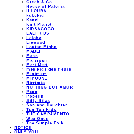
Grech & Co
House of Paloma
ILLOURA
kukukid
Kanel
Kint Planet
KIDSAGOGO
LALI KIDS
Lalaby
Liewood
Louise Misha
MABLI
Maan
Marzipan
Meri Meri
mes kids des fleurs
Minimom
MIPOUNET
Nirrimis
NOTHING BUT AMOR
Pepe
Popelin
Silly Silas
Son and Daughter
Tun Tun Kids
THE CAMPAMENTO
Wee Ones
The Simple Folk
NOTICE
ONLY YOU