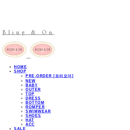
Bling & On
HOME
SHOP
PRE-ORDER [프리오더]
NEW
BABY
OUTER
TOP
DRESS
BOTTOM
ROMPER
SWIMWEAR
SHOES
HAT
ACC
SALE