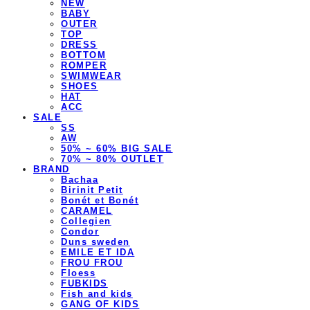
NEW
BABY
OUTER
TOP
DRESS
BOTTOM
ROMPER
SWIMWEAR
SHOES
HAT
ACC
SALE
SS
AW
50% ~ 60% BIG SALE
70% ~ 80% OUTLET
BRAND
Bachaa
Birinit Petit
Bonét et Bonét
CARAMEL
Collegien
Condor
Duns sweden
EMILE ET IDA
FROU FROU
Floess
FUBKIDS
Fish and kids
GANG OF KIDS