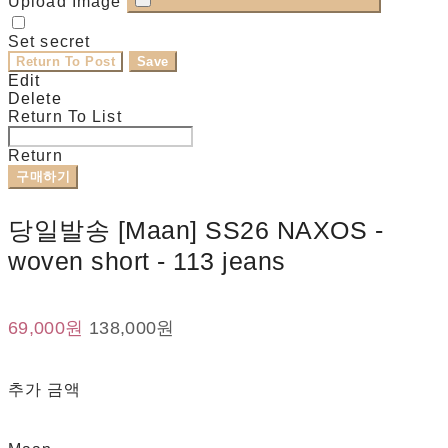
Upload Image
Set secret
Return To Post
Save
Edit
Delete
Return To List
Return
구매하기
당일발송 [Maan] SS26 NAXOS -
woven short - 113 jeans
69,000원
138,000원
추가 금액