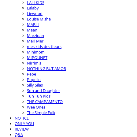
LALI KIDS
Lalaby
Liewood
Louise Misha
MABLI
Maan
Marzipan
Meri Meri
mes kids des fleurs
Minimom
MIPOUNET
Nirrimis
NOTHING BUT AMOR
Pepe
Popelin
Silly Silas
Son and Daughter
Tun Tun Kids
THE CAMPAMENTO
Wee Ones
The Simple Folk
NOTICE
ONLY YOU
REVIEW
Q&A