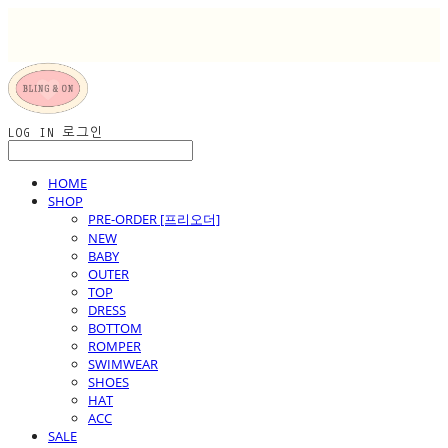
LOG IN
로그인
HOME
SHOP
PRE-ORDER [프리오더]
NEW
BABY
OUTER
TOP
DRESS
BOTTOM
ROMPER
SWIMWEAR
SHOES
HAT
ACC
SALE