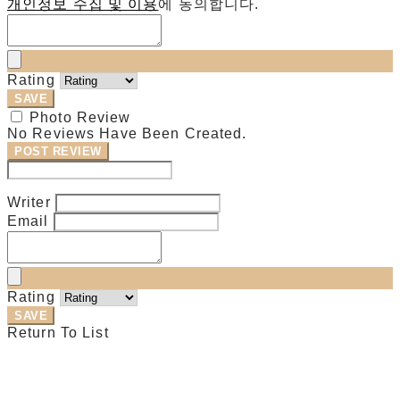
개인정보 수집 및 이용
에 동의합니다.
Rating
SAVE
Photo Review
No Reviews Have Been Created.
POST REVIEW
Modify Review
Writer
Email
Rating
SAVE
Return To List