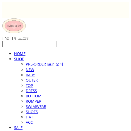
LOG IN
로그인
HOME
SHOP
PRE-ORDER [프리오더]
NEW
BABY
OUTER
TOP
DRESS
BOTTOM
ROMPER
SWIMWEAR
SHOES
HAT
ACC
SALE