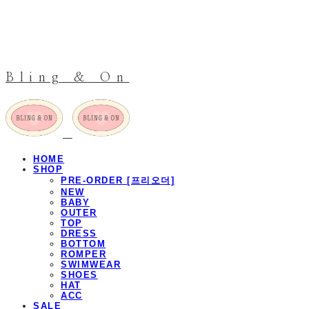
Bling & On
HOME
SHOP
PRE-ORDER [프리오더]
NEW
BABY
OUTER
TOP
DRESS
BOTTOM
ROMPER
SWIMWEAR
SHOES
HAT
ACC
SALE