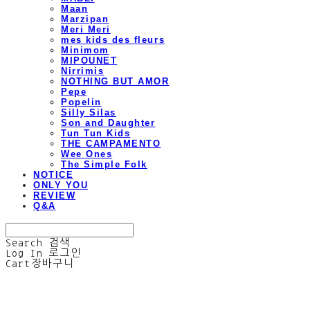
Maan
Marzipan
Meri Meri
mes kids des fleurs
Minimom
MIPOUNET
Nirrimis
NOTHING BUT AMOR
Pepe
Popelin
Silly Silas
Son and Daughter
Tun Tun Kids
THE CAMPAMENTO
Wee Ones
The Simple Folk
NOTICE
ONLY YOU
REVIEW
Q&A
Search
검색
Log In
로그인
Cart
장바구니