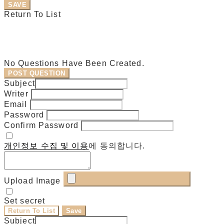
SAVE
Return To List
No Questions Have Been Created.
POST QUESTION
Subject
Writer
Email
Password
Confirm Password
개인정보 수집 및 이용
에 동의합니다.
Upload Image
Set secret
Return To List
Save
Subject