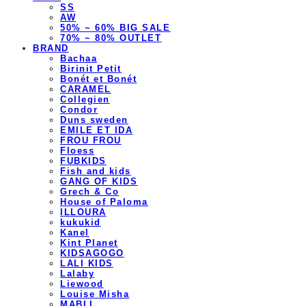
SS
AW
50% ~ 60% BIG SALE
70% ~ 80% OUTLET
BRAND
Bachaa
Birinit Petit
Bonét et Bonét
CARAMEL
Collegien
Condor
Duns sweden
EMILE ET IDA
FROU FROU
Floess
FUBKIDS
Fish and kids
GANG OF KIDS
Grech & Co
House of Paloma
ILLOURA
kukukid
Kanel
Kint Planet
KIDSAGOGO
LALI KIDS
Lalaby
Liewood
Louise Misha
MABLI