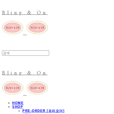
Bling & On
Bling & On
HOME
SHOP
PRE-ORDER [프리오더]