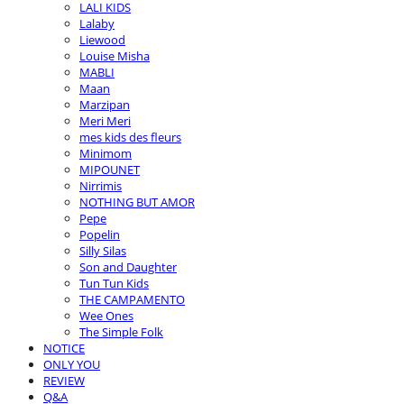
LALI KIDS
Lalaby
Liewood
Louise Misha
MABLI
Maan
Marzipan
Meri Meri
mes kids des fleurs
Minimom
MIPOUNET
Nirrimis
NOTHING BUT AMOR
Pepe
Popelin
Silly Silas
Son and Daughter
Tun Tun Kids
THE CAMPAMENTO
Wee Ones
The Simple Folk
NOTICE
ONLY YOU
REVIEW
Q&A