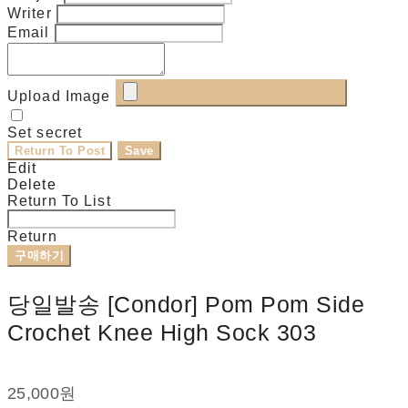
Writer
Email
Upload Image
Set secret
Return To Post
Save
Edit
Delete
Return To List
Return
구매하기
당일발송 [Condor] Pom Pom Side
Crochet Knee High Sock 303
25,000원