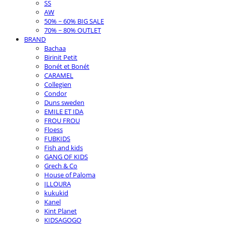
SS
AW
50% ~ 60% BIG SALE
70% ~ 80% OUTLET
BRAND
Bachaa
Birinit Petit
Bonét et Bonét
CARAMEL
Collegien
Condor
Duns sweden
EMILE ET IDA
FROU FROU
Floess
FUBKIDS
Fish and kids
GANG OF KIDS
Grech & Co
House of Paloma
ILLOURA
kukukid
Kanel
Kint Planet
KIDSAGOGO