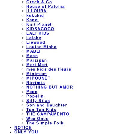
Grech & Co
House of Paloma
ILLOURA
kukukid
Kanel
Kint Planet
KIDSAGOGO
LALI KIDS
Lalaby
Liewood
Louise Misha
MABLI
Maan
Marzipan
Meri Meri
mes kids des fleurs
Minimom
MIPOUNET
Nirrimis
NOTHING BUT AMOR
Pepe
Popelin
Silly Silas
Son and Daughter
Tun Tun Kids
THE CAMPAMENTO
Wee Ones
The Simple Folk
NOTICE
ONLY YOU