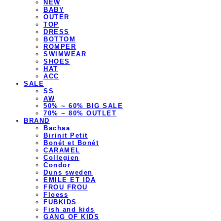
NEW
BABY
OUTER
TOP
DRESS
BOTTOM
ROMPER
SWIMWEAR
SHOES
HAT
ACC
SALE
SS
AW
50% ~ 60% BIG SALE
70% ~ 80% OUTLET
BRAND
Bachaa
Birinit Petit
Bonét et Bonét
CARAMEL
Collegien
Condor
Duns sweden
EMILE ET IDA
FROU FROU
Floess
FUBKIDS
Fish and kids
GANG OF KIDS